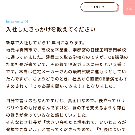
ENTRY
menu
Interview 01
入社したきっかけを教えてください
新卒で入社してから11年目になります。
地元は真岡市で、高校を卒業後、宇都宮の日建工科専門学校
に通っていました。建築士を取る学校なのですが、OB講話の
ため社長が来ていて、その縁で伊沢ガラスに来たという感じ
です。本当は住宅メーカーさんの最終試験に進もうとしてい
たんですが、ちょうどそのとき、社長から直接OB講演をおす
すめされて「じゃあ話を聞いてみます」となりました。
自分で言うのもなんですけど、真面目なので。表立ってバリ
バリやるのも好きなんですけど、縁の下を支えるような存在
のほうが合っているなと感じていました。
そんなとき社長が「大きい会社だと埋もれて、いいところが
発揮できないよ」と言ってくださったので、「社長について