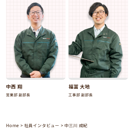
中西 翔
福冨 大地
営業部 副部長
工事部 副部長
Home
>
社員インタビュー
>
中三川 成紀