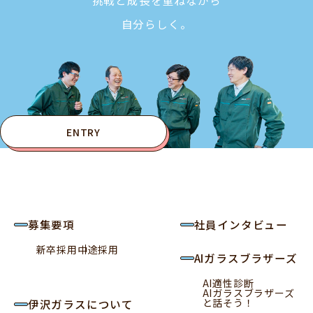
挑戦と成長を重ねながら
自分らしく。
ENTRY
募集要項
社員インタビュー
新卒採用
中途採用
AIガラスブラザーズ
AI適性診断
AIガラスブラザーズ
と話そう！
伊沢ガラスについて